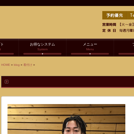
プト
お得なシステム
メニュー
t
System
Menu
HOME
»
blog
»
着付け
»