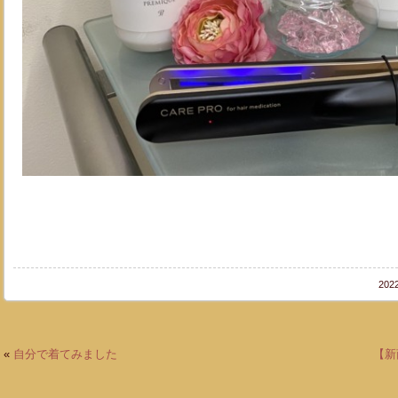
20
«
自分で着てみました
【新