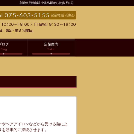
京阪伏見桃山駅 中書島駅から徒歩 約8分
ブログ
店舗案内
Blog
Salon
ーやヘアアイロンなどから受ける熱によ
りを効果的に持続させます。